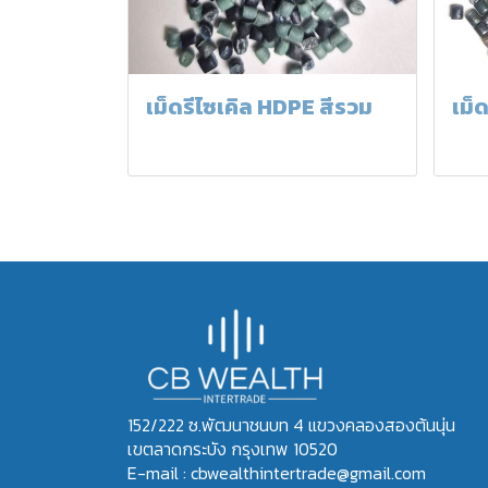
เม็ดรีไซเคิล HDPE สีรวม
เม็
152/222 ซ.พัฒนาชนบท 4 แขวงคลองสองต้นนุ่น
เขตลาดกระบัง กรุงเทพ 10520
E-mail : cbwealthintertrade@gmail.com