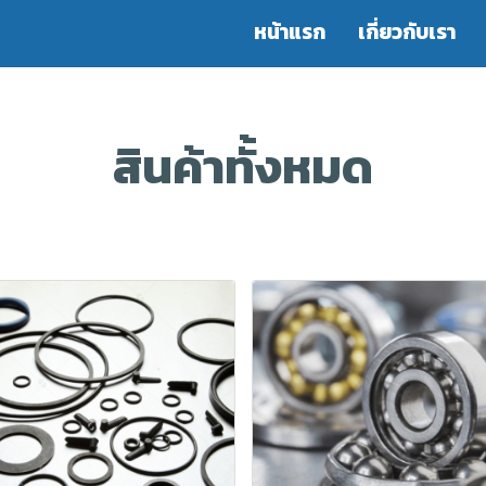
หน้าแรก
เกี่ยวกับเรา
สินค้าทั้งหมด