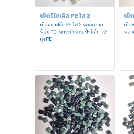
เม็ดรีไซเคิล PE ใส 2
เม็
เม็ดพลาสติก PE ใส 2 หลอมจาก
เม็ด
ฟิล์ม PE เหมาะกับงานเป่าฟิล์ม, เป่า
พลาส
ถุง PE