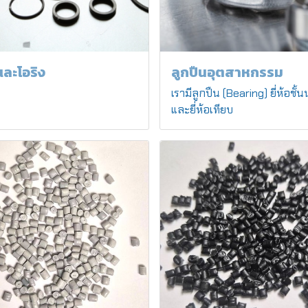
และโอริง
ลูกปืนอุตสาหกรรม
เรามีลูกปืน (Bearing) ยี่ห้อชั้
และยี่ห้อเทียบ