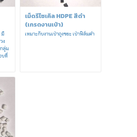
เม็ดรีไซเคิล HDPE สีดำ
(เกรดงานเป่า)
มี
เหมาะกับงานเป่าถุงขยะ เป่าฟิล์มดำ
่วง
กลุ่ม
บที่