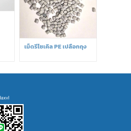
เม็ดรีไซเคิล PE เปลือกถุง
axvl