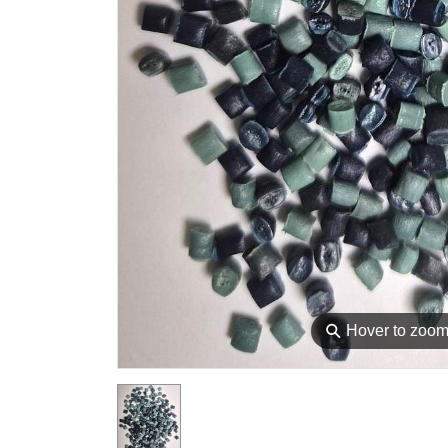
⚲
Hover to zoo