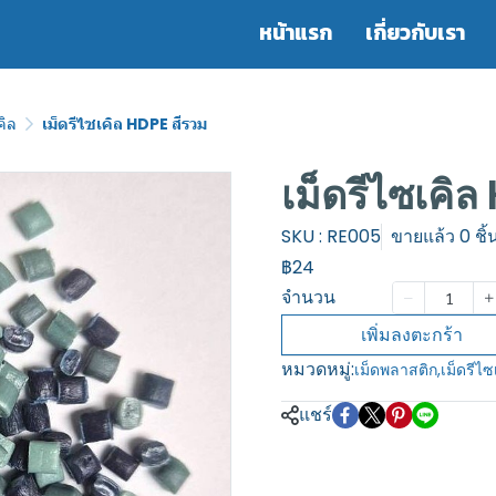
หน้าแรก
เกี่ยวกับเรา
คิล
เม็ดรีไซเคิล HDPE สีรวม
เม็ดรีไซเคิ
SKU : RE005
ขายแล้ว 0 ชิ้
฿24
จำนวน
เพิ่มลงตะกร้า
หมวดหมู่:
เม็ดพลาสติก
,
เม็ดรีไซ
แชร์