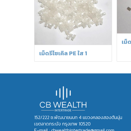
เม็
เม็ดรีไซเคิล PE ใส 1
152/222 ซ.พัฒนาชนบท 4 แขวงคลองสองต้นนุ่น
เขตลาดกระบัง กรุงเทพ 10520
E-mail : cbwealthintertrade@gmail.com