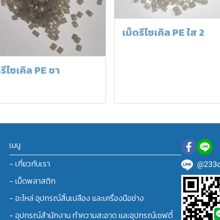
เม็ดรีไซเคิล PE ใส 2
ดรีไซเคิล PE ชา
เมนู
- เกี่ยวกับเรา
@233d
- เม็ดพลาสติก
- อะไหล่ อุปกรณ์สิ้นเปลือง และเครื่องมือช่าง
- อุปกรณ์สำนักงาน ทำความสะอาด และอุปกรณ์เซฟตี้