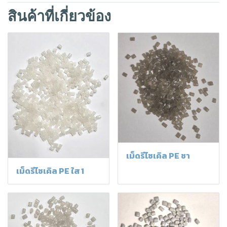
สินค้าที่เกี่ยวข้อง
เม็ดรีไซเคิล PE ชา
เม็ดรีไซเคิล PE ใส 1