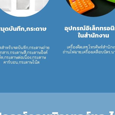
อุปกรณ์อิเล็กทรอนิ
มุดบันทึก,กระดาษ
ในสำนักงาน
เครื่องคิดเลข,โทรศัพท์สำนักง
ดสำหรับจดบันทึก,กระดาษถ่าย
ถ่านไฟฉาย,เครื่องเคลือบบัตร,น
กสาร,กระดาษสี,กระดาษอิงค์
จ็ท,กระดาษต่อเนื่อง,กระดาษ
คาร์บอน,กระดาษโน้ต