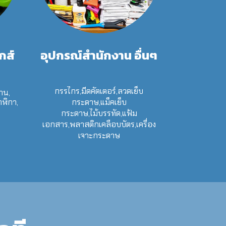
กส์
อุปกรณ์สำนักงาน อื่นๆ
กรรไกร,มีดคัตเตอร์,ลวดเย็บ
าน,
าฬิกา,
กระดาษ,แม็คเย็บ
กระดาษ,ไม้บรรทัด,แฟ้ม
เอกสาร,พลาสติกเคลือบบัตร,เครื่อง
เจาะกระดาษ