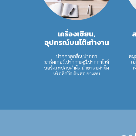
เครื่องเขียน,
ส
อุปกรณ์บนโต๊ะทำงาน
ปากกาลูกลื่น,ปากกา
สมุ
มาร์คเกอร์,ปากกาเคมี,ปากกาไวท์
เอ
บอร์ด,เทปลบคำผิด,น้ำยาลบคำผิด
เ
หรือลิควิด,ดินสอ,ยางลบ