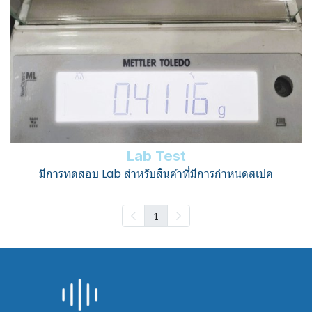
Lab Test
มีการทดสอบ Lab สำหรับสินค้าที่มีการกำหนดสเปค
1