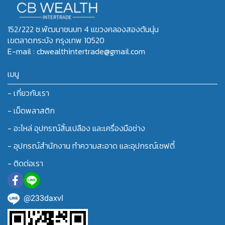
152/222 ซ.พัฒนาชนบท 4 แขวงคลองสองต้นนุ่น
เขตลาดกระบัง กรุงเทพ 10520
E-mail : cbwealthintertrade@gmail.com
เมนู
- เกี่ยวกับเรา
- เม็ดพลาสติก
- อะไหล่ อุปกรณ์สิ้นเปลือง และเครื่องมือช่าง
- อุปกรณ์สำนักงาน ทำความสะอาด และอุปกรณ์เซฟตี้
- ติดต่อเรา
@233daxvl